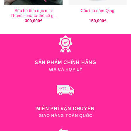
Búp bê tình dục mini
Cốc thủ dâm Qing
Thumbilena tư thế cô gái
quỳ
300,000
₫
150,000
₫
SẢN PHẨM CHÍNH HÃNG
GIÁ CẢ HỢP LÝ
MIỄN PHÍ VẬN CHUYỂN
GIAO HÀNG TOÀN QUỐC