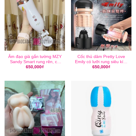
Âm đạo giả gắn tường MZY
Cốc thủ dâm Pretty Love
Sandy Smart rung rên, có
Emily có lưỡi rung siêu kích
tai nghe
thích
650,000
₫
650,000
₫