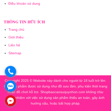
Điều khoản sử dụng
THÔNG TIN HỮU ÍCH
Trang chủ
Giới thiệu
Liên hệ
Sitemap
.
Copyright 2025 © Website này dành cho người từ 18 tuổi trở lên.
.
Các sản phẩm được sử dụng như đồ sưu tầm, phụ kiện thời trang
hoặc đồ chơi hỗ trợ. Shopbaocaosuquynhon.com không chịu
trách nhiệm với việc sử dụng sản phẩm thiếu an toàn, gây ảnh
.
hưởng xấu, hoặc bất hợp pháp.