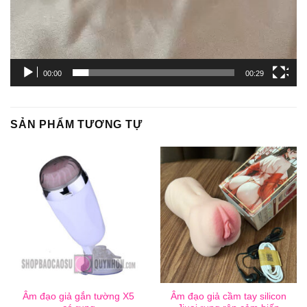
00:00
00:29
SẢN PHẨM TƯƠNG TỰ
Âm đạo giả gắn tường X5
Âm đạo giả cầm tay silicon