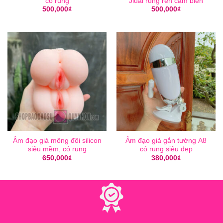
có rung
Jiuai rung rên cảm biến
500,000
₫
500,000
₫
Âm đạo giả mông đôi silicon
Âm đạo giả gắn tường A8
siêu mềm, có rung
có rung siêu đẹp
650,000
₫
380,000
₫