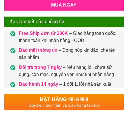
MUA NGAY
👍 Cam kết của chúng tôi
Free Ship đơn từ 300K
– Giao hàng toàn quốc,
thanh toán khi nhận hàng - COD
Bảo mật thông tin
– Đóng hộp kín đáo, che tên
sản phẩm
Đổi trả trong 7 ngày
– Nếu hàng lỗi, chưa sử
dụng, còn mạc, nguyên vẹn như khi nhận hàng
Bảo hành 14 ngày
– 1 đổi 1, lỗi nhà sản xuất
ĐẶT HÀNG NHANH!
Gọi điện xác nhận và giao hàng tận nơi