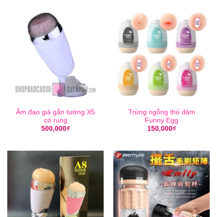
Âm đạo giả gắn tường X5
Trứng ngỗng thủ dâm
có rung
Funny Egg
500,000
₫
150,000
₫