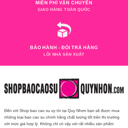
MIỄN PHÍ VẬN CHUYỂN
GIAO HÀNG TOÀN QUỐC
BẢO HÀNH - ĐỔI TRẢ HÀNG
LỖI NHÀ SẢN XUẤT
Đến với Shop bao cao su uy tín tại Quy Nhơn bạn sẽ được mua
những loại bao cao su chính hãng chất lượng tốt trên thị trường
với mức giá hợp lý. Không chỉ có vậy với rất nhiều sản phẩm