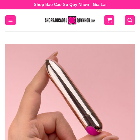
Bỏ
Shop Bao Cao Su Quy Nhơn - Gia Lai
qua
nội
dung