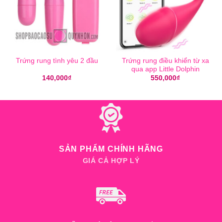
Trứng rung tình yêu 2 đầu
Trứng rung điều khiển từ xa
qua app Little Dolphin
140,000
₫
550,000
₫
SẢN PHẨM CHÍNH HÃNG
GIÁ CẢ HỢP LÝ