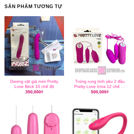
SẢN PHẨM TƯƠNG TỰ
Dương vật giả mini Pretty
Trứng rung tình yêu 2 đầu
Love Beck 10 chế độ
Pretty Love Irma 12 chế độ
rung
350,000
₫
500,000
₫