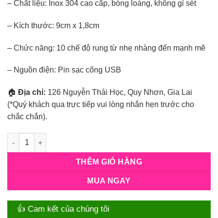
– Chất liệu: Inox 304 cao cấp, bóng loáng, không gỉ sét
– Kích thước: 9cm x 1,8cm
– Chức năng: 10 chế độ rung từ nhẹ nhàng đến mạnh mẽ
– Nguồn điện: Pin sạc cổng USB
🏠
Địa chỉ:
126 Nguyễn Thái Học, Quy Nhơn, Gia Lai
(*Quý khách qua trực tiếp vui lòng nhắn hẹn trước cho
chắc chắn).
Số lượng
THÊM GIỎ HÀNG
MUA NGAY
👍 Cam kết của chúng tôi