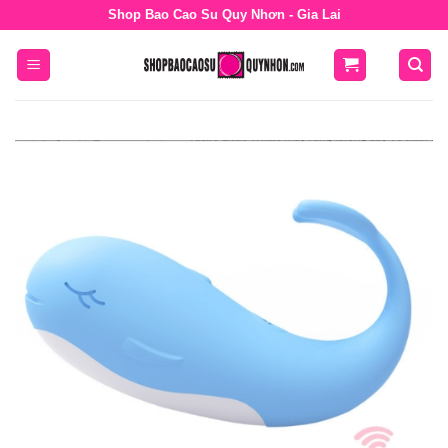
Bỏ
Shop Bao Cao Su Quy Nhơn - Gia Lai
qua
nội
dung