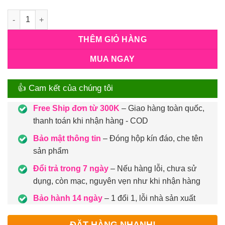
Số lượng
THÊM GIỎ HÀNG
MUA NGAY
👍 Cam kết của chúng tôi
Free Ship đơn từ 300K
– Giao hàng toàn quốc,
thanh toán khi nhận hàng - COD
Bảo mật thông tin
– Đóng hộp kín đáo, che tên
sản phẩm
Đổi trả trong 7 ngày
– Nếu hàng lỗi, chưa sử
dụng, còn mạc, nguyên vẹn như khi nhận hàng
Bảo hành 14 ngày
– 1 đổi 1, lỗi nhà sản xuất
ĐẶT HÀNG NHANH!