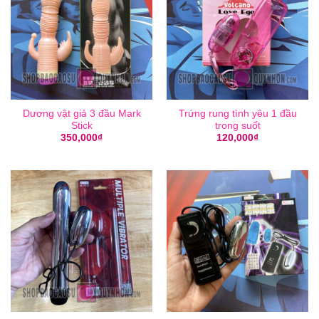
Dương vật giả 3 đầu Mark
Trứng rung tình yêu 1 đầu
Stick
trong suốt
350,000
₫
120,000
₫