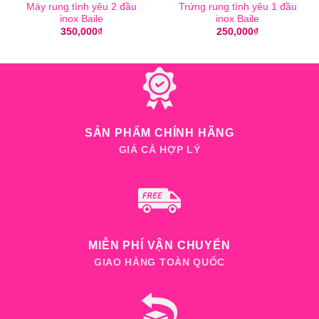
Máy rung tình yêu 2 đầu
Trứng rung tình yêu 1 đầu
inox Baile
inox Baile
350,000
₫
250,000
₫
SẢN PHẨM CHÍNH HÃNG
GIÁ CẢ HỢP LÝ
MIỄN PHÍ VẬN CHUYỂN
GIAO HÀNG TOÀN QUỐC