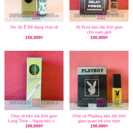
Sìn Sú Ê Đê dạng chai xịt
Xịt Eros kéo dài thời gian
cho nam giới
150,000
₫
150,000
₫
Chai xịt kéo dài thời gian
Chai xịt Playboy kéo dài thời
Long Time – Ngựa kéo xe –
gian quan hệ cho nam
5ml
100,000
₫
150,000
₫