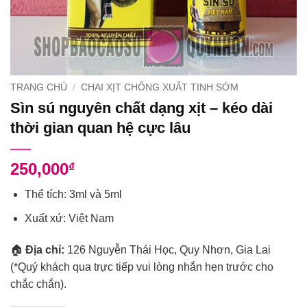
TRANG CHỦ
/
CHAI XỊT CHỐNG XUẤT TINH SỚM
Sìn sú nguyên chất dạng xịt – kéo dài
thời gian quan hệ cực lâu
250,000
₫
Thể tích: 3ml và 5ml
Xuất xứ: Việt Nam
🏠
Địa chỉ:
126 Nguyễn Thái Học, Quy Nhơn, Gia Lai
(*Quý khách qua trực tiếp vui lòng nhắn hẹn trước cho
chắc chắn).