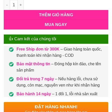
Số lượng
THÊM GIỎ HÀNG
MUA NGAY
👍 Cam kết của chúng tôi
Free Ship đơn từ 300K
– Giao hàng toàn quốc,
thanh toán khi nhận hàng - COD
Bảo mật thông tin
– Đóng hộp kín đáo, che tên
sản phẩm
Đổi trả trong 7 ngày
– Nếu hàng lỗi, chưa sử
dụng, còn mạc, nguyên vẹn như khi nhận hàng
Bảo hành 14 ngày
– 1 đổi 1, lỗi nhà sản xuất
ĐẶT HÀNG NHANH!