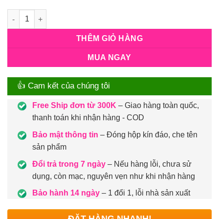
Số lượng
THÊM GIỎ HÀNG
MUA NGAY
👍 Cam kết của chúng tôi
Free Ship đơn từ 300K
– Giao hàng toàn quốc,
thanh toán khi nhận hàng - COD
Bảo mật thông tin
– Đóng hộp kín đáo, che tên
sản phẩm
Đổi trả trong 7 ngày
– Nếu hàng lỗi, chưa sử
dụng, còn mạc, nguyên vẹn như khi nhận hàng
Bảo hành 14 ngày
– 1 đổi 1, lỗi nhà sản xuất
ĐẶT HÀNG NHANH!