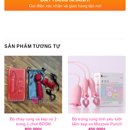
Gọi điện xác nhận và giao hàng tận nơi
SẢN PHẨM TƯƠNG TỰ
Bộ chày rung và kẹp vú 2
Bộ trứng rung tình yêu lưỡi
trong 1 chơi BDSM
liếm kẹp vú Mizzzee Punch
850,000
₫
450,000
₫