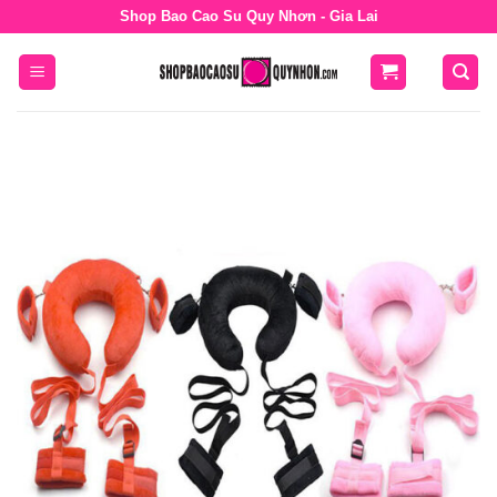
Bỏ
Shop Bao Cao Su Quy Nhơn - Gia Lai
qua
nội
dung