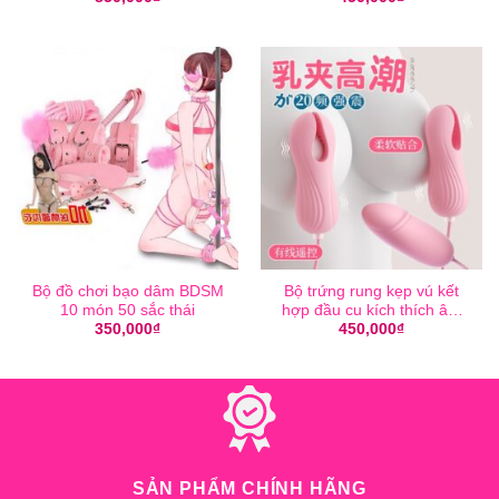
Bộ đồ chơi bạo dâm BDSM
Bộ trứng rung kẹp vú kết
10 món 50 sắc thái
hợp đầu cu kích thích âm
đạo Heart Joy V3
350,000
₫
450,000
₫
SẢN PHẨM CHÍNH HÃNG