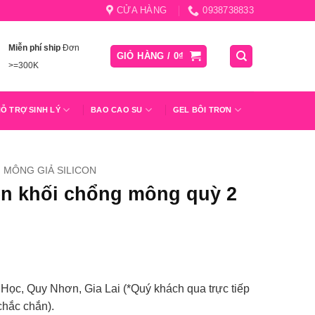
CỬA HÀNG
0938738833
Miễn phí ship
Đơn
GIỎ HÀNG /
0
₫
>=300K
Ỗ TRỢ SINH LÝ
BAO CAO SU
GEL BÔI TRƠN
MÔNG GIẢ SILICON
n khối chổng mông quỳ 2
ọc, Quy Nhơn, Gia Lai (*Quý khách qua trực tiếp
chắc chắn).