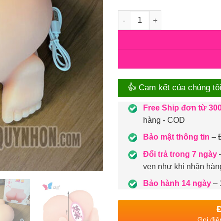
Số lượng
👍 Cam kết của chúng tô
Free Ship đơn từ 30
hàng - COD
Bảo mật thông tin
– Đ
Đổi trả trong 7 ngày
–
vẹn như khi nhận hàn
Bảo hành 14 ngày
– 
Gọi điệ