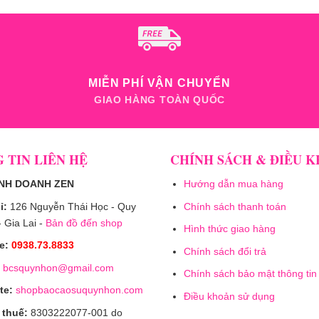
MIỄN PHÍ VẬN CHUYỂN
GIAO HÀNG TOÀN QUỐC
 TIN LIÊN HỆ
CHÍNH SÁCH & ĐIỀU 
INH DOANH ZEN
Hướng dẫn mua hàng
ỉ:
126 Nguyễn Thái Học - Quy
Chính sách thanh toán
 Gia Lai -
Bản đồ đến shop
Hình thức giao hàng
e:
0938.73.8833
Chính sách đổi trả
bcsquynhon@gmail.com
Chính sách bảo mật thông tin
te:
shopbaocaosuquynhon.com
Điều khoản sử dụng
 thuế:
8303222077-001 do