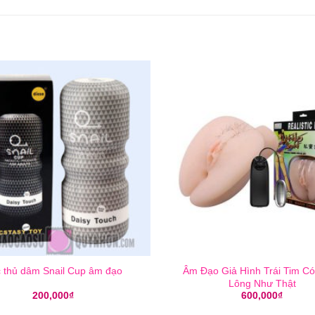
 thủ dâm Snail Cup âm đạo
Âm Đạo Giả Hình Trái Tim C
Lông Như Thật
200,000
₫
600,000
₫