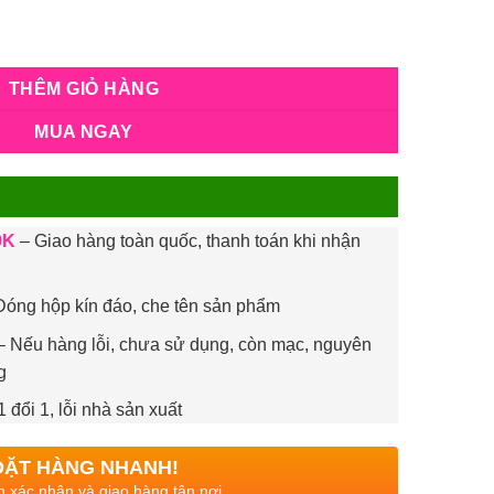
THÊM GIỎ HÀNG
MUA NGAY
i
0K
– Giao hàng toàn quốc, thanh toán khi nhận
óng hộp kín đáo, che tên sản phẩm
 Nếu hàng lỗi, chưa sử dụng, còn mạc, nguyên
g
1 đổi 1, lỗi nhà sản xuất
ĐẶT HÀNG NHANH!
n xác nhận và giao hàng tận nơi