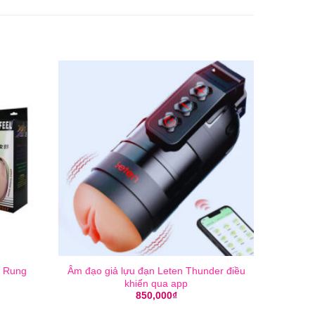
ó Rung
Âm đạo giả lựu đạn Leten Thunder điều
khiển qua app
850,000
₫