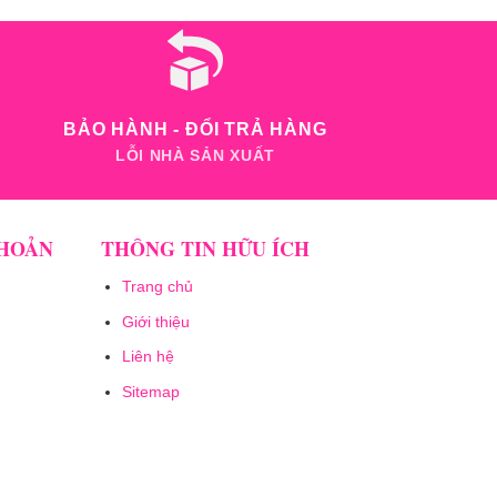
BẢO HÀNH - ĐỔI TRẢ HÀNG
LỖI NHÀ SẢN XUẤT
KHOẢN
THÔNG TIN HỮU ÍCH
Trang chủ
Giới thiệu
Liên hệ
Sitemap