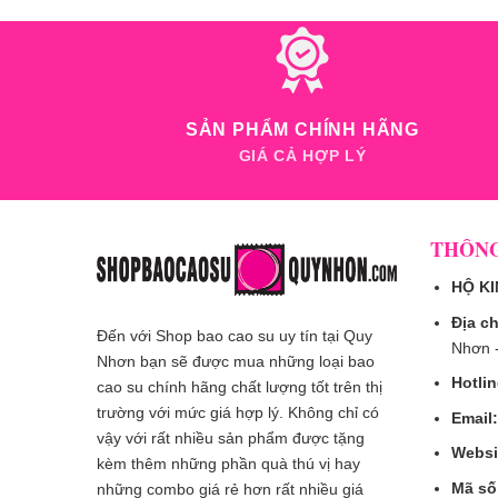
SẢN PHẨM CHÍNH HÃNG
GIÁ CẢ HỢP LÝ
THÔNG
HỘ K
Địa ch
Đến với Shop bao cao su uy tín tại Quy
Nhơn -
Nhơn bạn sẽ được mua những loại bao
Hotlin
cao su chính hãng chất lượng tốt trên thị
trường với mức giá hợp lý. Không chỉ có
Email:
vậy với rất nhiều sản phẩm được tặng
Websi
kèm thêm những phần quà thú vị hay
Mã số
những combo giá rẻ hơn rất nhiều giá