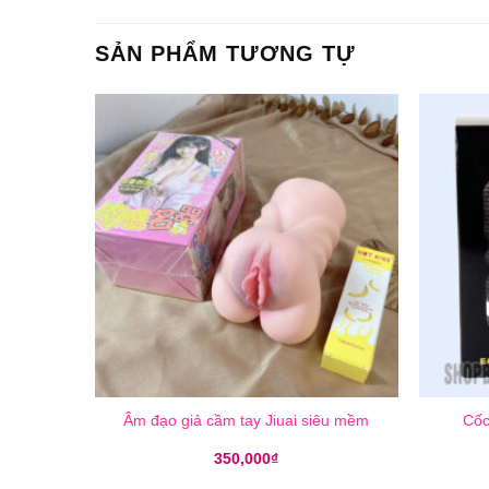
SẢN PHẨM TƯƠNG TỰ
Âm đạo giả cầm tay Jiuai siêu mềm
Cốc
350,000
₫