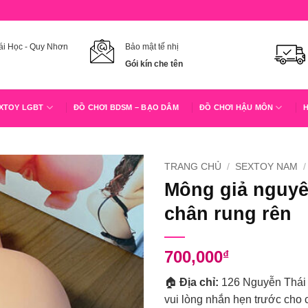
i Học - Quy Nhơn
Bảo mật tế nhị
Gói kín che tên
XTOY LGBT
ĐỒ CHƠI BDSM – BẠO DÂM
ĐỒ CHƠI HẬU MÔN
H
TRANG CHỦ
/
SEXTOY NAM
/
Mông giả nguyê
chân rung rên
700,000
₫
🏠
Địa chỉ:
126 Nguyễn Thái H
vui lòng nhắn hẹn trước cho 