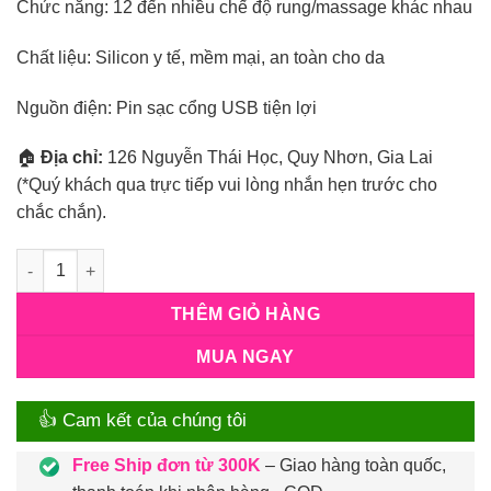
Chức năng: 12 đến nhiều chế độ rung/massage khác nhau
Chất liệu: Silicon y tế, mềm mại, an toàn cho da
Nguồn điện: Pin sạc cổng USB tiện lợi
🏠
Địa chỉ:
126 Nguyễn Thái Học, Quy Nhơn, Gia Lai
(*Quý khách qua trực tiếp vui lòng nhắn hẹn trước cho
chắc chắn).
Số lượng
THÊM GIỎ HÀNG
MUA NGAY
👍 Cam kết của chúng tôi
Free Ship đơn từ 300K
– Giao hàng toàn quốc,