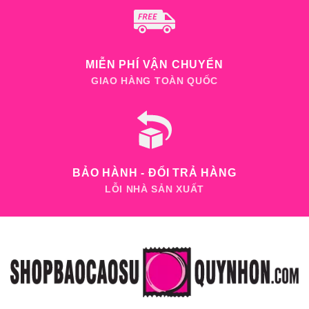
MIỄN PHÍ VẬN CHUYỂN
GIAO HÀNG TOÀN QUỐC
BẢO HÀNH - ĐỔI TRẢ HÀNG
LỖI NHÀ SẢN XUẤT