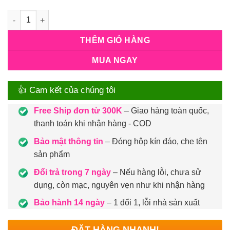
Số lượng
THÊM GIỎ HÀNG
MUA NGAY
👍 Cam kết của chúng tôi
Free Ship đơn từ 300K
– Giao hàng toàn quốc,
thanh toán khi nhận hàng - COD
Bảo mật thông tin
– Đóng hộp kín đáo, che tên
sản phẩm
Đổi trả trong 7 ngày
– Nếu hàng lỗi, chưa sử
dụng, còn mạc, nguyên vẹn như khi nhận hàng
Bảo hành 14 ngày
– 1 đổi 1, lỗi nhà sản xuất
ĐẶT HÀNG NHANH!