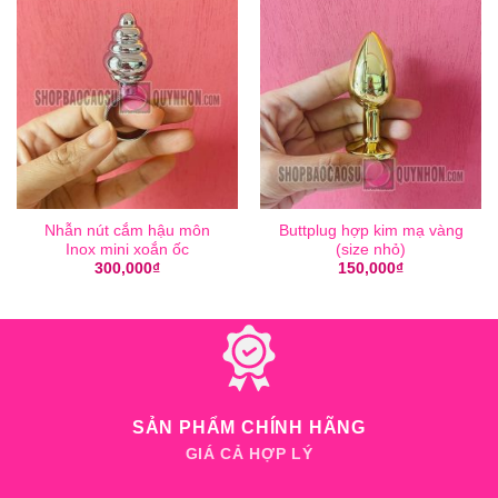
Nhẫn nút cắm hậu môn
Buttplug hợp kim mạ vàng
Inox mini xoắn ốc
(size nhỏ)
300,000
₫
150,000
₫
SẢN PHẨM CHÍNH HÃNG
GIÁ CẢ HỢP LÝ