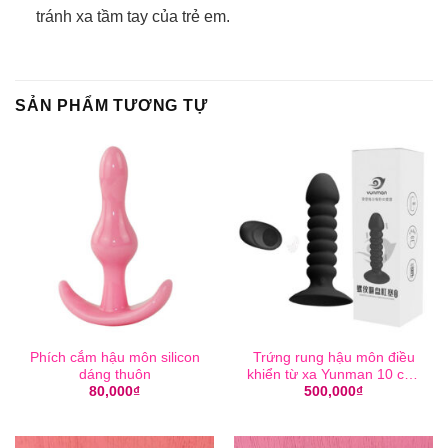
tránh xa tầm tay của trẻ em.
SẢN PHẨM TƯƠNG TỰ
Phích cắm hậu môn silicon
Trứng rung hậu môn điều
dáng thuôn
khiển từ xa Yunman 10 chế
độ
80,000
₫
500,000
₫