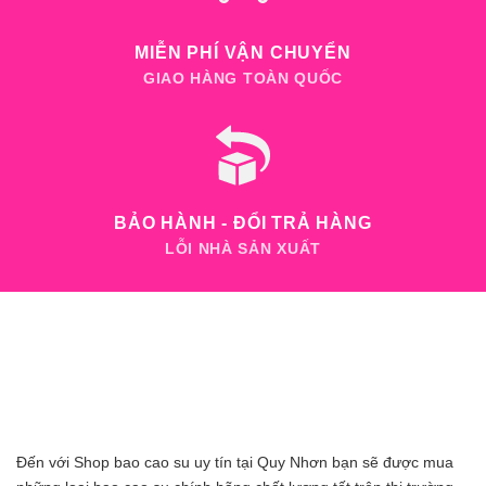
MIỄN PHÍ VẬN CHUYỂN
GIAO HÀNG TOÀN QUỐC
BẢO HÀNH - ĐỔI TRẢ HÀNG
LỖI NHÀ SẢN XUẤT
Đến với Shop bao cao su uy tín tại Quy Nhơn bạn sẽ được mua