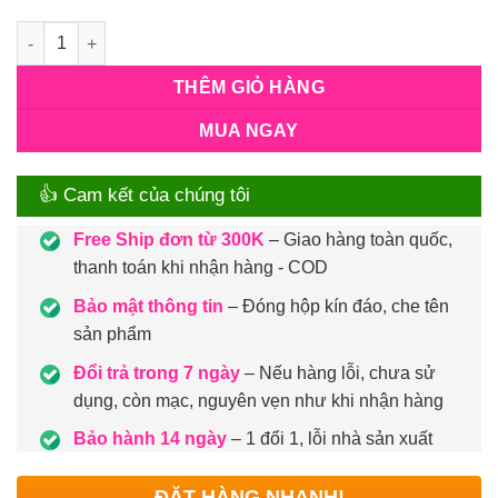
Số lượng
THÊM GIỎ HÀNG
MUA NGAY
👍 Cam kết của chúng tôi
Free Ship đơn từ 300K
– Giao hàng toàn quốc,
thanh toán khi nhận hàng - COD
Bảo mật thông tin
– Đóng hộp kín đáo, che tên
sản phẩm
Đổi trả trong 7 ngày
– Nếu hàng lỗi, chưa sử
dụng, còn mạc, nguyên vẹn như khi nhận hàng
Bảo hành 14 ngày
– 1 đổi 1, lỗi nhà sản xuất
ĐẶT HÀNG NHANH!