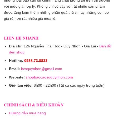
những loại bao cao su chính hãng chất lượng tốt trên thị trường
với mức giá hợp lý. Không chỉ có vậy với rất nhiều sản phẩm
được tặng kèm thêm những phần quà thú vị hay những combo
giá rẻ hơn rất nhiều giá mua lẻ.
LIÊN HỆ NHANH
Địa chỉ:
126 Nguyễn Thái Học - Quy Nhơn - Gia Lai -
Bản đồ
đến shop
Hotline:
0938.73.8833
Email:
bcsquynhon@gmail.com
Website:
shopbaocaosuquynhon.com
Giờ làm việc:
8h00 - 22h00 (Tất cả các ngày trong tuần)
CHÍNH SÁCH & ĐIỀU KHOẢN
Hướng dẫn mua hàng