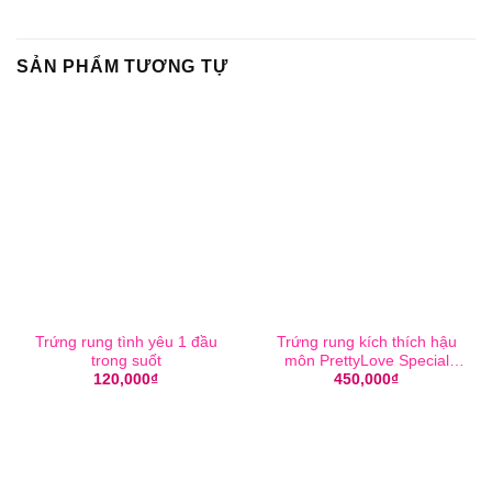
SẢN PHẨM TƯƠNG TỰ
Trứng rung tình yêu 1 đầu
Trứng rung kích thích hậu
trong suốt
môn PrettyLove Special
Anal Stimulation
120,000
₫
450,000
₫