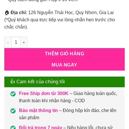
🏠
Địa chỉ:
126 Nguyễn Thái Học, Quy Nhơn, Gia Lai
(*Quý khách qua trực tiếp vui lòng nhắn hẹn trước cho
chắc chắn).
Số lượng
THÊM GIỎ HÀNG
MUA NGAY
👍 Cam kết của chúng tôi
Free Ship đơn từ 300K
– Giao hàng toàn quốc,
thanh toán khi nhận hàng - COD
Bảo mật thông tin
– Đóng hộp kín đáo, che tên
sản phẩm
Đổi trả trong 7 ngày
– Nếu hàng lỗi, chưa sử