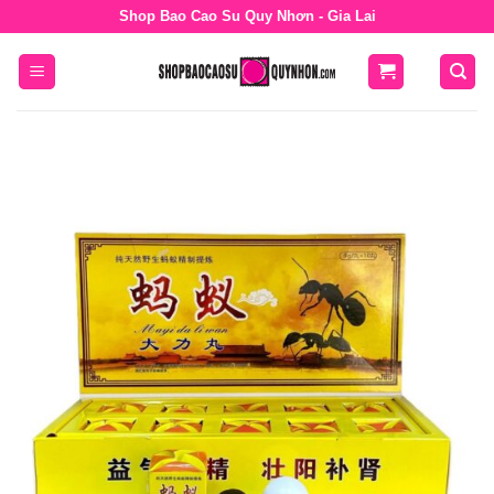
Bỏ
Shop Bao Cao Su Quy Nhơn - Gia Lai
qua
nội
dung