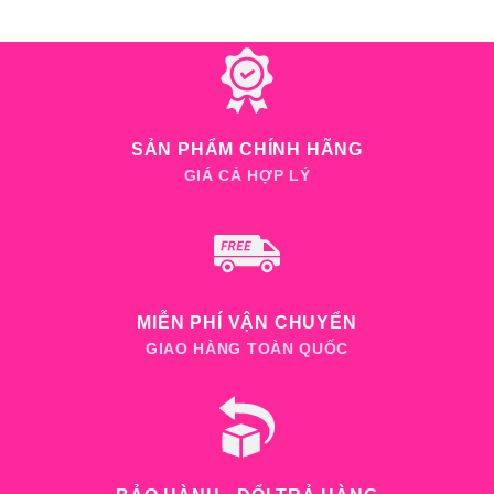
giá:
từ
150,00
đến
500,00
SẢN PHẨM CHÍNH HÃNG
GIÁ CẢ HỢP LÝ
MIỄN PHÍ VẬN CHUYỂN
GIAO HÀNG TOÀN QUỐC