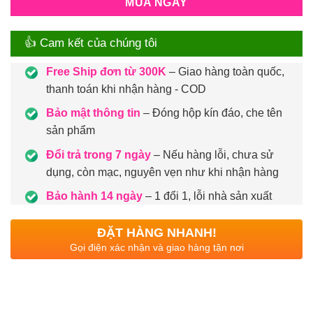
MUA NGAY
👍 Cam kết của chúng tôi
Free Ship đơn từ 300K
– Giao hàng toàn quốc,
thanh toán khi nhận hàng - COD
Bảo mật thông tin
– Đóng hộp kín đáo, che tên
sản phẩm
Đổi trả trong 7 ngày
– Nếu hàng lỗi, chưa sử
dụng, còn mạc, nguyên vẹn như khi nhận hàng
Bảo hành 14 ngày
– 1 đổi 1, lỗi nhà sản xuất
ĐẶT HÀNG NHANH!
Gọi điện xác nhận và giao hàng tận nơi