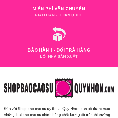
MIỄN PHÍ VẬN CHUYỂN
GIAO HÀNG TOÀN QUỐC
BẢO HÀNH - ĐỔI TRẢ HÀNG
LỖI NHÀ SẢN XUẤT
Đến với Shop bao cao su uy tín tại Quy Nhơn bạn sẽ được mua
những loại bao cao su chính hãng chất lượng tốt trên thị trường