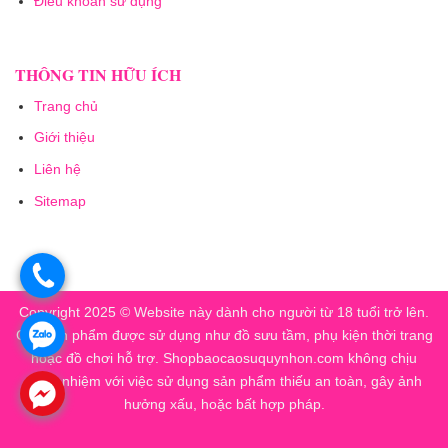
Điều khoản sử dụng
THÔNG TIN HỮU ÍCH
Trang chủ
Giới thiệu
Liên hệ
Sitemap
.
Copyright 2025 © Website này dành cho người từ 18 tuổi trở lên.
.
Các sản phẩm được sử dụng như đồ sưu tầm, phụ kiện thời trang
hoặc đồ chơi hỗ trợ. Shopbaocaosuquynhon.com không chịu
trách nhiệm với việc sử dụng sản phẩm thiếu an toàn, gây ảnh
.
hưởng xấu, hoặc bất hợp pháp.