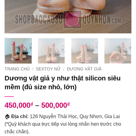
TRANG CHỦ
/
SEXTOY NỮ
/
DƯƠNG VẬT GIẢ
Dương vật giả y như thật silicon siêu
mềm (đủ size nhỏ, lớn)
Khoảng
450,000
–
500,000
₫
₫
giá:
🏠
Địa chỉ:
126 Nguyễn Thái Học, Quy Nhơn, Gia Lai
từ
(*Quý khách qua trực tiếp vui lòng nhắn hẹn trước cho
450,000₫
chắc chắn).
đến