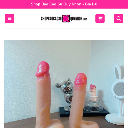
Bỏ
Shop Bao Cao Su Quy Nhơn - Gia Lai
qua
nội
dung