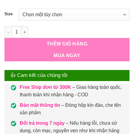
500,000₫
Size
Số lượng
THÊM GIỎ HÀNG
MUA NGAY
👍 Cam kết của chúng tôi
Free Ship đơn từ 300K
– Giao hàng toàn quốc,
thanh toán khi nhận hàng - COD
Bảo mật thông tin
– Đóng hộp kín đáo, che tên
sản phẩm
Đổi trả trong 7 ngày
– Nếu hàng lỗi, chưa sử
dụng, còn mạc, nguyên vẹn như khi nhận hàng