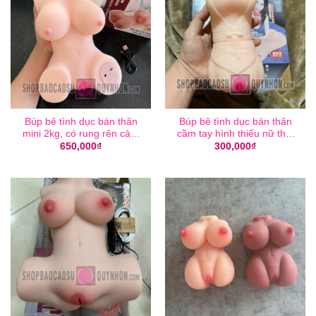
Búp bê tình dục bán thân
Búp bê tình dục bán thân
mini 2kg, có rung rên cảm
cầm tay hình thiếu nữ thắt
biến
nơ
650,000
₫
300,000
₫