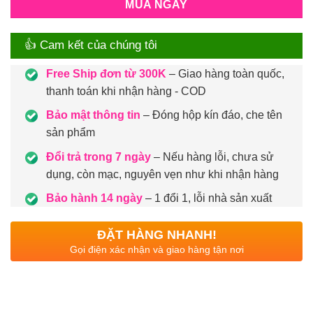
MUA NGAY
👍 Cam kết của chúng tôi
Free Ship đơn từ 300K
– Giao hàng toàn quốc,
thanh toán khi nhận hàng - COD
Bảo mật thông tin
– Đóng hộp kín đáo, che tên
sản phẩm
Đổi trả trong 7 ngày
– Nếu hàng lỗi, chưa sử
dụng, còn mạc, nguyên vẹn như khi nhận hàng
Bảo hành 14 ngày
– 1 đổi 1, lỗi nhà sản xuất
ĐẶT HÀNG NHANH!
Gọi điện xác nhận và giao hàng tận nơi