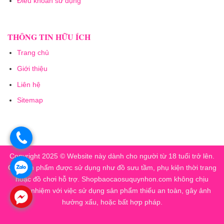
Điều khoản sử dụng
THÔNG TIN HỮU ÍCH
Trang chủ
Giới thiệu
Liên hệ
Sitemap
.
Copyright 2025 © Website này dành cho người từ 18 tuổi trở lên.
.
Các sản phẩm được sử dụng như đồ sưu tầm, phụ kiện thời trang
hoặc đồ chơi hỗ trợ. Shopbaocaosuquynhon.com không chịu
trách nhiệm với việc sử dụng sản phẩm thiếu an toàn, gây ảnh
.
hưởng xấu, hoặc bất hợp pháp.