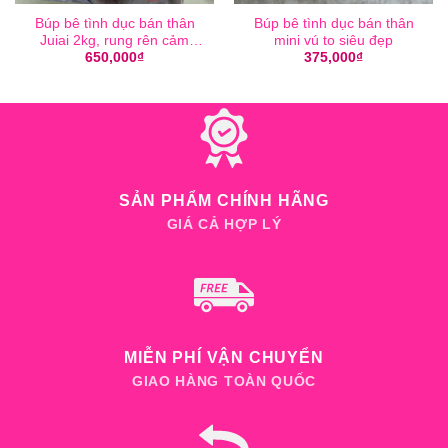
Búp bê tình dục bán thân
Búp bê tình dục bán thân
Juiai 2kg, rung rên cảm
mini vú to siêu đẹp
biến
650,000
₫
375,000
₫
SẢN PHẨM CHÍNH HÃNG
GIÁ CẢ HỢP LÝ
MIỄN PHÍ VẬN CHUYỂN
GIAO HÀNG TOÀN QUỐC