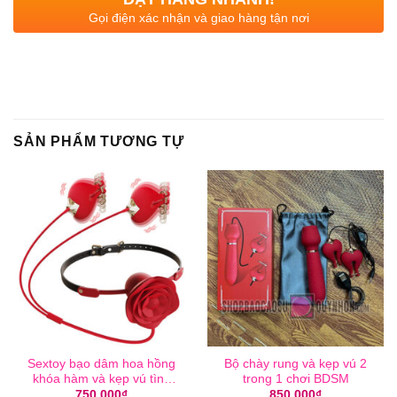
Gọi điện xác nhận và giao hàng tận nơi
SẢN PHẨM TƯƠNG TỰ
Sextoy bạo dâm hoa hồng
Bộ chày rung và kẹp vú 2
khóa hàm và kẹp vú tình
trong 1 chơi BDSM
dục
750,000
₫
850,000
₫