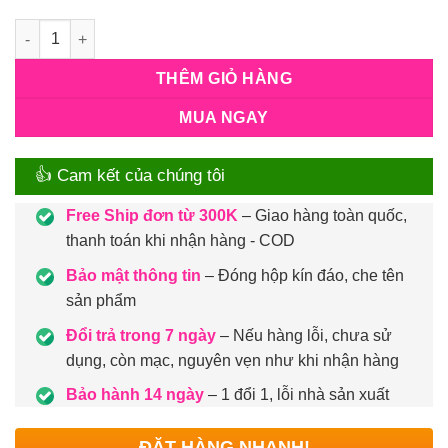
Số lượng
THÊM GIỎ HÀNG
MUA NGAY
👍 Cam kết của chúng tôi
Free Ship đơn từ 300K
– Giao hàng toàn quốc,
thanh toán khi nhận hàng - COD
Bảo mật thông tin
– Đóng hộp kín đáo, che tên
sản phẩm
Đổi trả trong 7 ngày
– Nếu hàng lỗi, chưa sử
dụng, còn mạc, nguyên vẹn như khi nhận hàng
Bảo hành 14 ngày
– 1 đổi 1, lỗi nhà sản xuất
ĐẶT HÀNG NHANH!