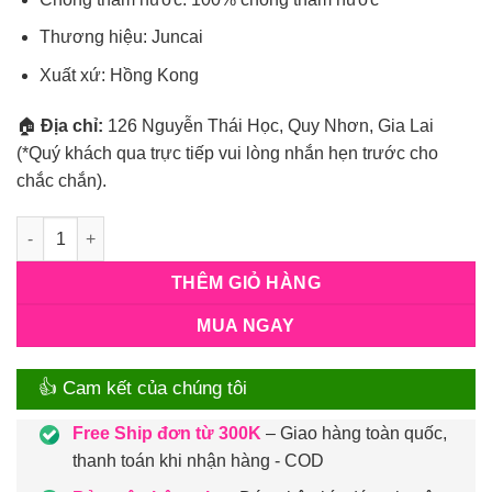
Thương hiệu: Juncai
Xuất xứ: Hồng Kong
🏠
Địa chỉ:
126 Nguyễn Thái Học, Quy Nhơn, Gia Lai
(*Quý khách qua trực tiếp vui lòng nhắn hẹn trước cho
chắc chắn).
Số lượng
THÊM GIỎ HÀNG
MUA NGAY
👍 Cam kết của chúng tôi
Free Ship đơn từ 300K
– Giao hàng toàn quốc,
thanh toán khi nhận hàng - COD