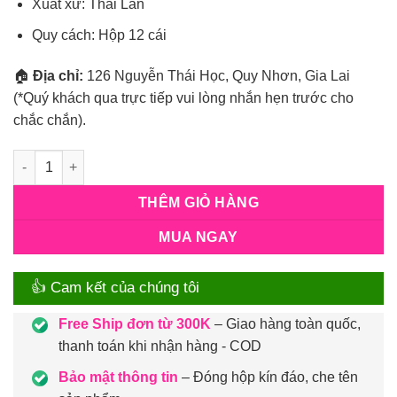
Xuất xứ: Thái Lan
Quy cách: Hộp 12 cái
🏠
Địa chỉ:
126 Nguyễn Thái Học, Quy Nhơn, Gia Lai
(*Quý khách qua trực tiếp vui lòng nhắn hẹn trước cho
chắc chắn).
Số lượng
THÊM GIỎ HÀNG
MUA NGAY
👍 Cam kết của chúng tôi
Free Ship đơn từ 300K
– Giao hàng toàn quốc,
thanh toán khi nhận hàng - COD
Bảo mật thông tin
– Đóng hộp kín đáo, che tên