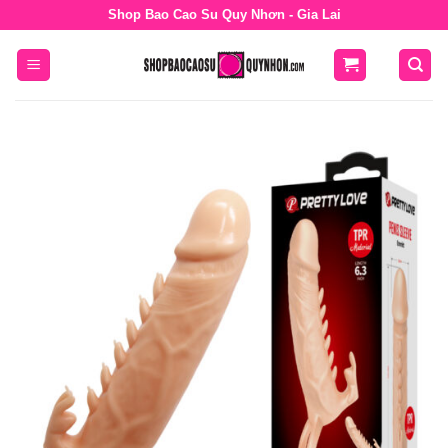
Bỏ
Shop Bao Cao Su Quy Nhơn - Gia Lai
qua
nội
dung