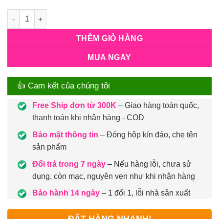
Số lượng
THÊM GIỎ HÀNG
MUA NGAY
👍 Cam kết của chúng tôi
Free Ship đơn từ 300K
– Giao hàng toàn quốc,
thanh toán khi nhận hàng - COD
Bảo mật thông tin
– Đóng hộp kín đáo, che tên
sản phẩm
Đổi trả trong 7 ngày
– Nếu hàng lỗi, chưa sử
dụng, còn mạc, nguyên vẹn như khi nhận hàng
Bảo hành 14 ngày
– 1 đổi 1, lỗi nhà sản xuất
ĐẶT HÀNG NHANH!