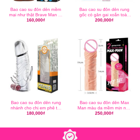
Bao cao su đôn dên mềm
Bao cao su đôn dên rung
mại như thật Brave Man có
gốc có gân gai xoắn toàn
quai đeo
thân
160,000
₫
200,000
₫
Bao cao su đôn dên rung
Bao cao su đôn dên Max
nhánh cho chị em phê tột
Man màu da mềm mịn như
đỉnh
thật
180,000
₫
250,000
₫