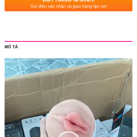
Gọi điện xác nhận và giao hàng tận nơi
MÔ TẢ
Trình
chơi
Video