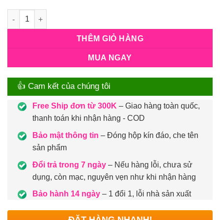
Số lượng
THÊM GIỎ HÀNG
MUA NGAY
👍 Cam kết của chúng tôi
Free Ship đơn từ 300K
– Giao hàng toàn quốc,
thanh toán khi nhận hàng - COD
Bảo mật thông tin
– Đóng hộp kín đáo, che tên
sản phẩm
Đổi trả trong 7 ngày
– Nếu hàng lỗi, chưa sử
dụng, còn mạc, nguyên vẹn như khi nhận hàng
Bảo hành 14 ngày
– 1 đổi 1, lỗi nhà sản xuất
ĐẶT HÀNG NHANH!