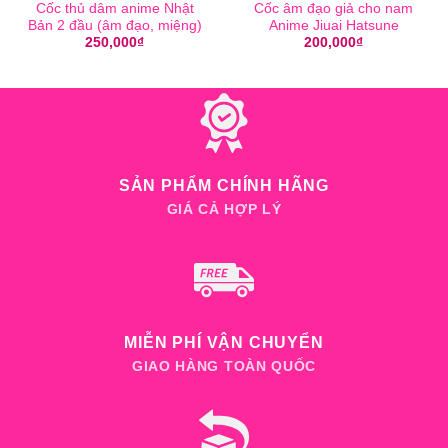
Cốc thủ dâm anime Nhật
Cốc âm đạo giả cho nam
Bản 2 đầu (âm đạo, miệng)
Anime Jiuai Hatsune
250,000
₫
200,000
₫
SẢN PHẨM CHÍNH HÃNG
GIÁ CẢ HỢP LÝ
MIỄN PHÍ VẬN CHUYỂN
GIAO HÀNG TOÀN QUỐC